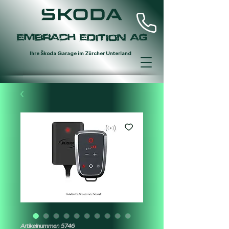
Embrach Edition AG
Ihre
Š
koda Garage im Zürcher Unterland
Artikelnummer: 5746