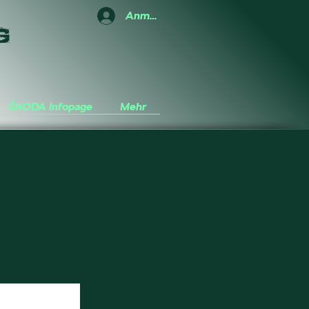
Anmelden
G
ŠKODA Infopage
Mehr