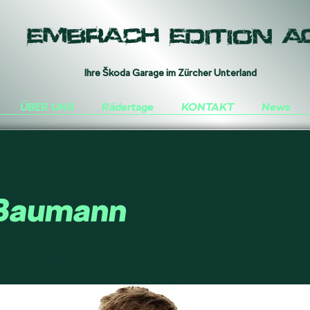
Embrach Edition A
Ihre
Š
koda Garage im Zürcher Unterland
ÜBER UNS
Rädertage
KONTAKT
News
 Baumann
chatroniker in Ausbildung