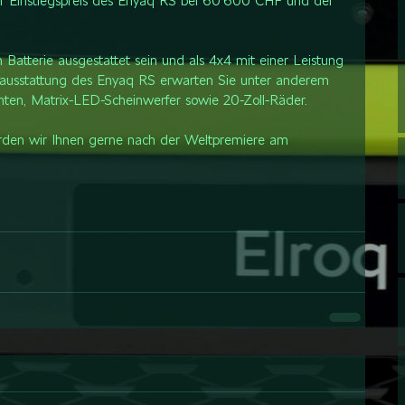
er Einstiegspreis des Enyaq RS bei 60’600 CHF und der 
atterie ausgestattet sein und als 4x4 mit einer Leistung 
nausstattung des Enyaq RS erwarten Sie unter anderem 
ähten, Matrix-LED-Scheinwerfer sowie 20-Zoll-Räder.
rden wir Ihnen gerne nach der Weltpremiere am 