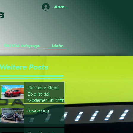
Anmelden
G
ŠKODA Infopage
Mehr
Weitere Posts
Der neue Škoda
Epiq ist da!
Moderner Stil trifft
Abenteuerlust!
Sponsoring