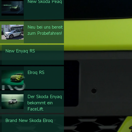
New Škoda Peaq
Neu bei uns bereit
zum Probefahren!
New Enyaq RS
Elroq RS
Der Skoda Enyaq
bekommt ein
FaceLift.
Brand New Skoda Elroq