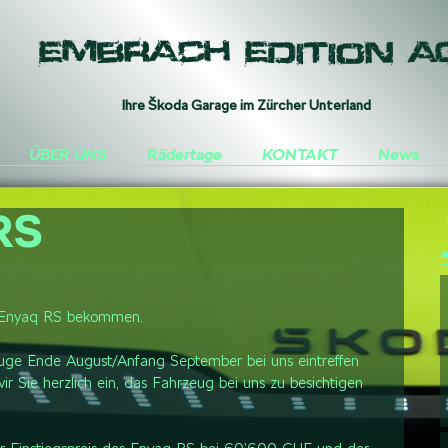
Embrach Edition A
Ihre
Š
koda Garage im Zürcher Unterland
ÜBER UNS
Rädertage
KONTAKT
News
RS
m Enyaq RS bekommen.
euge Ende August/Anfang September bei uns eintreffen 
 Sie herzlich ein, das Fahrzeug bei uns zu besichtigen 